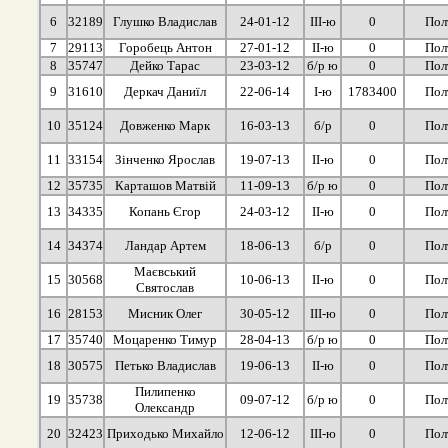
6
32189
Глушко Владислав
24-01-12
ІІІ-ю
0
Пол
7
29113
Горобець Антон
27-01-12
ІІ-ю
0
Пол
8
35747
Дейко Тарас
23-03-12
б/р ю
0
Пол
9
31610
Деркач Даниїл
22-06-14
І-ю
1783400
Пол
10
35124
Довженко Марк
16-03-13
б/р
0
Пол
11
33154
Зінченко Ярослав
19-07-13
ІІ-ю
0
Пол
12
35735
Карташов Матвій
11-09-13
б/р ю
0
Пол
13
34335
Копань Єгор
24-03-12
ІІ-ю
0
Пол
14
34374
Ландар Артем
18-06-13
б/р
0
Пол
Маєвський
15
30568
10-06-13
ІІ-ю
0
Пол
Святослав
16
28153
Мисник Олег
30-05-12
ІІІ-ю
0
Пол
17
35740
Моцаренко Тимур
28-04-13
б/р ю
0
Пол
18
30575
Петько Владислав
19-06-13
ІІ-ю
0
Пол
Пилипенко
19
35738
09-07-12
б/р ю
0
Пол
Олександр
20
32423
Приходько Михайло
12-06-12
ІІІ-ю
0
Пол