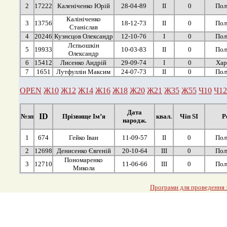
2
17222
Каленіченко Юрій
28-04-89
ІІ
0
Пол
Калініченко
3
13756
18-12-73
ІІ
0
Пол
Станіслав
4
20246
Кузнєцов Олександр
12-10-76
І
0
Пол
Лєпьошкін
5
19933
10-03-83
ІІ
0
Пол
Олександр
6
15412
Лисенко Андрій
29-09-74
І
0
Хар
7
1651
Лутфуллін Максим
24-07-73
ІІ
0
Пол
OPEN
Ж10
Ж12
Ж14
Ж16
Ж18
Ж20
Ж21
Ж35
Ж55
Ч10
Ч12
Дата
ID
№зп
Прізвище Ім’я
квал.
Чіп SI
Р
народж.
1
674
Гейко Іван
11-09-57
ІІ
0
Пол
2
12698
Денисенко Євгеній
20-10-64
ІІІ
0
Пол
Пономаренко
3
12710
11-06-66
ІІІ
0
Пол
Микола
Програми для проведення з