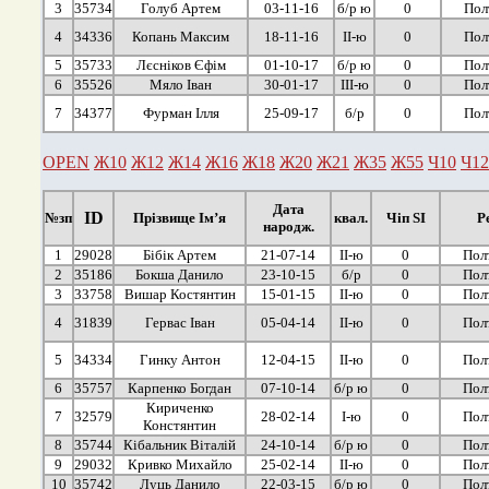
3
35734
Голуб Артем
03-11-16
б/р ю
0
Пол
4
34336
Копань Максим
18-11-16
ІІ-ю
0
Пол
5
35733
Лєсніков Єфім
01-10-17
б/р ю
0
Пол
6
35526
Мяло Іван
30-01-17
ІІІ-ю
0
Пол
7
34377
Фурман Ілля
25-09-17
б/р
0
Пол
OPEN
Ж10
Ж12
Ж14
Ж16
Ж18
Ж20
Ж21
Ж35
Ж55
Ч10
Ч12
Дата
ID
№зп
Прізвище Ім’я
квал.
Чіп SI
Р
народж.
1
29028
Бібік Артем
21-07-14
ІІ-ю
0
Пол
2
35186
Бокша Данило
23-10-15
б/р
0
Пол
3
33758
Вишар Костянтин
15-01-15
ІІ-ю
0
Пол
4
31839
Гервас Іван
05-04-14
ІІ-ю
0
Пол
5
34334
Гинку Антон
12-04-15
ІІ-ю
0
Пол
6
35757
Карпенко Богдан
07-10-14
б/р ю
0
Пол
Кириченко
7
32579
28-02-14
І-ю
0
Пол
Констянтин
8
35744
Кібальник Віталій
24-10-14
б/р ю
0
Пол
9
29032
Кривко Михайло
25-02-14
ІІ-ю
0
Пол
10
35742
Луць Данило
22-03-15
б/р ю
0
Пол