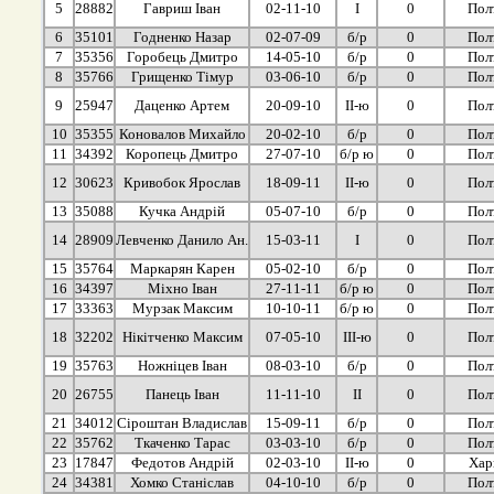
5
28882
Гавриш Іван
02-11-10
І
0
Пол
6
35101
Годненко Назар
02-07-09
б/р
0
Пол
7
35356
Горобець Дмитро
14-05-10
б/р
0
Пол
8
35766
Грищенко Тімур
03-06-10
б/р
0
Пол
9
25947
Даценко Артем
20-09-10
ІІ-ю
0
Пол
10
35355
Коновалов Михайло
20-02-10
б/р
0
Пол
11
34392
Коропець Дмитро
27-07-10
б/р ю
0
Пол
12
30623
Кривобок Ярослав
18-09-11
ІІ-ю
0
Пол
13
35088
Кучка Андрій
05-07-10
б/р
0
Пол
14
28909
Левченко Данило Ан.
15-03-11
І
0
Пол
15
35764
Маркарян Карен
05-02-10
б/р
0
Пол
16
34397
Міхно Іван
27-11-11
б/р ю
0
Пол
17
33363
Мурзак Максим
10-10-11
б/р ю
0
Пол
18
32202
Нікітченко Максим
07-05-10
ІІІ-ю
0
Пол
19
35763
Ножніцев Іван
08-03-10
б/р
0
Пол
20
26755
Панець Іван
11-11-10
ІІ
0
Пол
21
34012
Сіроштан Владислав
15-09-11
б/р
0
Пол
22
35762
Ткаченко Тарас
03-03-10
б/р
0
Пол
23
17847
Федотов Андрій
02-03-10
ІІ-ю
0
Хар
24
34381
Хомко Станіслав
04-10-10
б/р
0
Пол