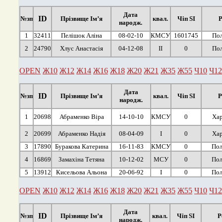
Дата
ID
№зп
Прізвище Ім’я
квал.
Чіп SI
Р
народж.
1
32411
Пелішок Аліна
08-02-10
КМСУ
1601745
Пол
2
24790
Хлус Анастасія
04-12-08
ІІ
0
Пол
OPEN
Ж10
Ж12
Ж14
Ж16
Ж18
Ж20
Ж21
Ж35
Ж55
Ч10
Ч12
Дата
ID
№зп
Прізвище Ім’я
квал.
Чіп SI
Р
народж.
1
20698
Абраменко Віра
14-10-10
КМСУ
0
Хар
2
20699
Абраменко Надія
08-04-09
І
0
Хар
3
17890
Буракова Катерина
16-11-83
КМСУ
0
Пол
4
16869
Замахіна Тетяна
10-12-02
МСУ
0
Пол
5
13912
Кисельова Альона
20-06-92
І
0
Пол
OPEN
Ж10
Ж12
Ж14
Ж16
Ж18
Ж20
Ж21
Ж35
Ж55
Ч10
Ч12
Дата
ID
№зп
Прізвище Ім’я
квал.
Чіп SI
Р
народж.