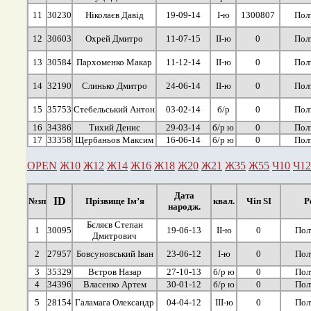
11
30230
Ніколаєв Давід
19-09-14
І-ю
1300807
Пол
12
30603
Охрей Дмитро
11-07-15
ІІ-ю
0
Пол
13
30584
Пархоменко Макар
11-12-14
ІІ-ю
0
Пол
14
32190
Слинько Дмитро
24-06-14
ІІ-ю
0
Пол
15
35753
Стебельський Антон
03-02-14
б/р
0
Пол
16
34386
Тихий Денис
29-03-14
б/р ю
0
Пол
17
33358
Щербаньов Максим
16-06-14
б/р ю
0
Пол
OPEN
Ж10
Ж12
Ж14
Ж16
Ж18
Ж20
Ж21
Ж35
Ж55
Ч10
Ч12
Дата
ID
№зп
Прізвище Ім’я
квал.
Чіп SI
Р
народж.
Бєляєв Степан
1
30095
19-06-13
ІІ-ю
0
Пол
Дмитрович
2
27957
Бовсуновський Іван
23-06-12
І-ю
0
Пол
3
35329
Вєтров Назар
27-10-13
б/р ю
0
Пол
4
34396
Власенко Артем
30-01-12
б/р ю
0
Пол
5
28154
Галамага Олександр
04-04-12
ІІІ-ю
0
Пол