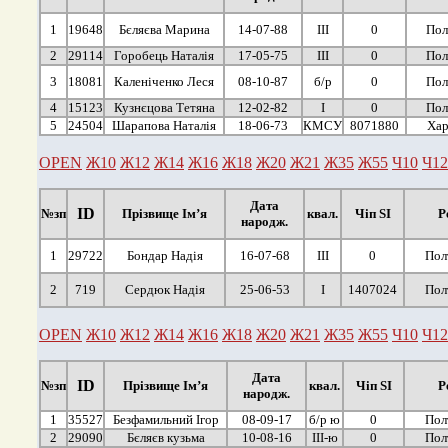
1
19648
Бєляєва Марина
14-07-88
ІІІ
0
Пол
2
29114
Горобець Наталія
17-05-75
ІІІ
0
Пол
3
18081
Каленіченко Леся
08-10-87
б/р
0
Пол
4
15123
Кузнєцова Тетяна
12-02-82
І
0
Пол
5
24504
Шарапова Наталія
18-06-73
КМСУ
8071880
Хар
OPEN
Ж10
Ж12
Ж14
Ж16
Ж18
Ж20
Ж21
Ж35
Ж55
Ч10
Ч12
Дата
ID
№зп
Прізвище Ім’я
квал.
Чіп SI
Р
народж.
1
29722
Бондар Надія
16-07-68
ІІІ
0
Пол
2
719
Сердюк Надія
25-06-53
І
1407024
Пол
OPEN
Ж10
Ж12
Ж14
Ж16
Ж18
Ж20
Ж21
Ж35
Ж55
Ч10
Ч12
Дата
ID
№зп
Прізвище Ім’я
квал.
Чіп SI
Р
народж.
1
35527
Безфамильний Ігор
08-09-17
б/р ю
0
Пол
2
29090
Бєляєв кузьма
10-08-16
ІІІ-ю
0
Пол