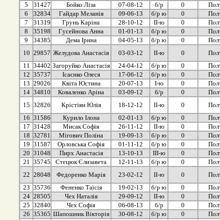
5
31427
Бойко Ліза
07-08-12
б/р
0
Пол
6
32834
Гайдар Меланія
09-06-13
б/р ю
0
Пол
7
31319
Грунь Каріна
28-10-12
ІІ-ю
0
Пол
8
35198
Гусейнова Анна
01-01-13
б/р ю
0
Пол
9
34385
Дема Ірина
04-05-13
б/р ю
0
Пол
10
29857
Желудова Анастасія
03-03-12
ІІ-ю
0
Пол
11
34402
Загоруйко Анастасія
24-04-12
б/р ю
0
Пол
12
35737
Ісаєнко Олеся
17-06-12
б/р ю
0
Пол
13
29026
Квіта Юстина
20-07-13
І-ю
0
Пол
14
34810
Коваленко Аріна
03-09-12
б/р
0
Пол
15
32826
Крістіян Юлія
18-12-12
ІІ-ю
0
Пол
16
31586
Курило Ілона
02-01-13
б/р ю
0
Пол
17
31428
Мисак Софія
26-11-12
ІІ-ю
0
Пол
18
32781
Мігович Поліна
19-09-13
б/р ю
0
Пол
19
31587
Орловська Софія
01-11-12
б/р ю
0
Пол
20
31048
Пирх Анастасія
13-10-13
ІІІ-ю
0
Пол
21
35745
Стецюк Єлизавета
12-11-13
б/р ю
0
Пол
22
28048
Федоренко Марія
23-02-12
ІІ-ю
0
Пол
23
35736
Фененко Таїсія
19-02-13
б/р ю
0
Пол
24
28505
Чех Наталія
29-09-12
ІІ-ю
0
Пол
25
32840
Чех Софія
06-08-13
б/р
0
Пол
26
35365
Шапошник Вікторія
30-08-12
б/р ю
0
Пол