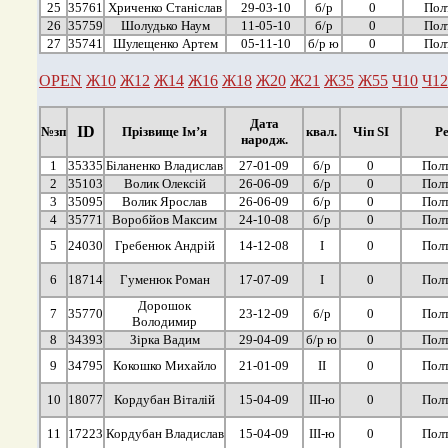
25
35761
Хриченко Станіслав
29-03-10
б/р
0
Пол
26
35759
Шолудько Наум
11-05-10
б/р
0
Пол
27
35741
Шулещенко Артем
05-11-10
б/р ю
0
Пол
OPEN
Ж10
Ж12
Ж14
Ж16
Ж18
Ж20
Ж21
Ж35
Ж55
Ч10
Ч12
Дата
ID
№зп
Прізвище Ім’я
квал.
Чіп SI
Ре
народж.
1
35335
Біланенко Владислав
27-01-09
б/р
0
Полт
2
35103
Волик Олексій
26-06-09
б/р
0
Полт
3
35095
Волик Ярослав
26-06-09
б/р
0
Полт
4
35771
Воробйов Максим
24-10-08
б/р
0
Полт
5
24030
Гребенюк Андрій
14-12-08
І
0
Полт
6
18714
Гуменюк Роман
17-07-09
І
0
Полт
Дорошок
7
35770
23-12-09
б/р
0
Полт
Володимир
8
34393
Зірка Вадим
29-04-09
б/р ю
0
Полт
9
34795
Кокошко Михайло
21-01-09
ІІ
0
Полт
10
18077
Кордубан Віталій
15-04-09
ІІІ-ю
0
Полт
11
17223
Кордубан Владислав
15-04-09
ІІІ-ю
0
Полт