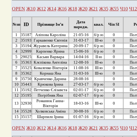
OPEN
Ж10
Ж12
Ж14
Ж16
Ж18
Ж20
Ж21
Ж35
Ж55
Ч10
Ч12
Дата
ID
№зп
Прізвище Ім’я
квал.
Чіп SI
Р
народж.
1
35187
Аліпова Кароліна
21-05-16
б/р ю
0
Пол
2
35193
Гаркавенко Євгенія
31-03-17
ІІІ-ю
0
Пол
3
35194
Журавель Катерина
20-09-17
б/р ю
0
Пол
4
32999
Карпенко Ярина
15-06-16
б/р ю
0
Пол
5
29025
Касьян Варвара
14-04-16
ІІ-ю
0
Пол
6
35363
Клєпікова Ангеліна
12-08-16
ІІІ-ю
0
Пол
7
35525
Коваленко Вікторія
11-08-16
ІІІ-ю
0
Пол
8
35362
Корнаш Яна
31-03-16
ІІІ-ю
0
Пол
9
35750
Кравченко Дарина
28-08-16
0
Пол
10
35443
Крюкова Ірина
27-03-17
б/р ю
0
Пол
11
35192
Петченко Єлізавєта
02-01-17
б/р ю
0
Пол
12
35195
Погрібняк Яна
02-07-17
б/р ю
0
Пол
Романюк Ганна-
13
32930
18-03-16
ІІІ-ю
0
Пол
Вікторія
14
35528
Холковська Аміна
30-08-16
б/р ю
0
Пол
15
35157
Шарпило Ірина
01-07-16
б/р ю
0
Пол
OPEN
Ж10
Ж12
Ж14
Ж16
Ж18
Ж20
Ж21
Ж35
Ж55
Ч10
Ч12