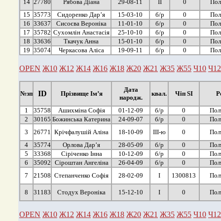
14
27780
Рябова Діана
29-08-11
ІІ
0
Пол
15
35773
Сидоренко Дар’я
15-03-10
б/р
0
Пол
16
33637
Сисоєва Вероніка
11-01-10
б/р
0
Пол
17
35782
Сухомлін Анастасія
25-10-10
б/р
0
Пол
18
33636
Ткачук Анна
15-01-10
б/р
0
Пол
19
35074
Черкасова Аліса
19-09-11
б/р
0
Пол
OPEN
Ж10
Ж12
Ж14
Ж16
Ж18
Ж20
Ж21
Ж35
Ж55
Ч10
Ч12
Дата
ID
№зп
Прізвище Ім’я
квал.
Чіп SI
Р
народж.
1
35758
Ашихміна Софія
01-12-09
б/р
0
Пол
2
30165
Божинська Катерина
24-09-07
б/р
0
Пол
3
26771
Крічфалушій Аліна
18-10-09
ІІІ-ю
0
Пол
4
35774
Орлова Дар’я
28-05-09
б/р
0
Пол
5
33368
Сіріченко Інна
10-12-09
б/р
0
Пол
6
35092
Сіроштан Ангеліна
26-04-09
б/р
0
Пол
7
21508
Степанченко Софія
28-02-09
І
1300813
Пол
8
31183
Стодух Вероніка
15-12-10
І
0
Пол
OPEN
Ж10
Ж12
Ж14
Ж16
Ж18
Ж20
Ж21
Ж35
Ж55
Ч10
Ч12