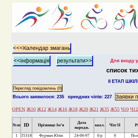
Для входу у
список ти
II ЕТАП ШКІ
Всього заявилося: 235 орендних чіпів: 227
OPEN
Ж10
Ж12
Ж14
Ж16
Ж18
Ж20
Ж21
Ж35
Ж55
Ч10
Ч12
Дата
ID
№зп
Прізвище Ім’я
квал.
Чіп SI
Р
народж.
1
35318
Фурман Юлія
24-06-97
б/р
0
Пол