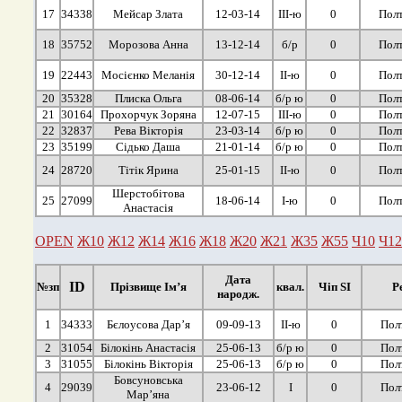
17
34338
Мейсар Злата
12-03-14
ІІІ-ю
0
Полт
18
35752
Морозова Анна
13-12-14
б/р
0
Полт
19
22443
Мосієнко Меланія
30-12-14
ІІ-ю
0
Полт
20
35328
Плиска Ольга
08-06-14
б/р ю
0
Полт
21
30164
Прохорчук Зоряна
12-07-15
ІІІ-ю
0
Полт
22
32837
Рева Вікторія
23-03-14
б/р ю
0
Полт
23
35199
Сідько Даша
21-01-14
б/р ю
0
Полт
24
28720
Тітік Ярина
25-01-15
ІІ-ю
0
Полт
Шерстобітова
25
27099
18-06-14
І-ю
0
Полт
Анастасія
OPEN
Ж10
Ж12
Ж14
Ж16
Ж18
Ж20
Ж21
Ж35
Ж55
Ч10
Ч12
Дата
ID
№зп
Прізвище Ім’я
квал.
Чіп SI
Р
народж.
1
34333
Бєлоусова Дар’я
09-09-13
ІІ-ю
0
Пол
2
31054
Білокінь Анастасія
25-06-13
б/р ю
0
Пол
3
31055
Білокінь Вікторія
25-06-13
б/р ю
0
Пол
Бовсуновська
4
29039
23-06-12
І
0
Пол
Мар’яна