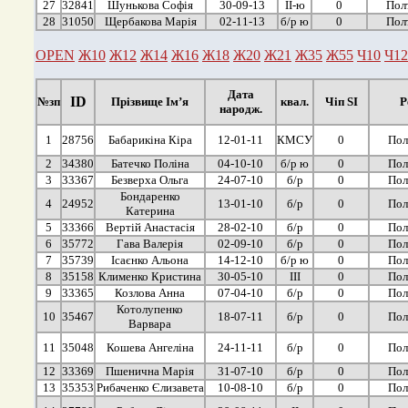
27
32841
Шунькова Софія
30-09-13
ІІ-ю
0
Пол
28
31050
Щербакова Марія
02-11-13
б/р ю
0
Пол
OPEN
Ж10
Ж12
Ж14
Ж16
Ж18
Ж20
Ж21
Ж35
Ж55
Ч10
Ч12
Дата
ID
№зп
Прізвище Ім’я
квал.
Чіп SI
Р
народж.
1
28756
Бабарикіна Кіра
12-01-11
КМСУ
0
Пол
2
34380
Батечко Поліна
04-10-10
б/р ю
0
Пол
3
33367
Безверха Ольга
24-07-10
б/р
0
Пол
Бондаренко
4
24952
13-01-10
б/р
0
Пол
Катерина
5
33366
Вертій Анастасія
28-02-10
б/р
0
Пол
6
35772
Гава Валерія
02-09-10
б/р
0
Пол
7
35739
Ісаєнко Альона
14-12-10
б/р ю
0
Пол
8
35158
Клименко Кристина
30-05-10
ІІІ
0
Пол
9
33365
Козлова Анна
07-04-10
б/р
0
Пол
Котолупенко
10
35467
18-07-11
б/р
0
Пол
Варвара
11
35048
Кошева Ангеліна
24-11-11
б/р
0
Пол
12
33369
Пшенична Марія
31-07-10
б/р
0
Пол
13
35353
Рибаченко Єлизавета
10-08-10
б/р
0
Пол