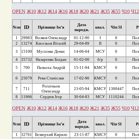
OPEN
Ж10
Ж12
Ж14
Ж16
Ж18
Ж20
Ж21
Ж35
Ж55
Ч10
Ч12
Дата
ID
№зп
Прізвище Ім’я
квал.
Чіп SI
Р
народж.
1
29983
Волков Олександр
01-12-90
І
0
Пол
2
13274
Кисельов Віталій
29-04-89
ІІ
0
Пол
3
15100
Мусієнко Денис
14-06-04
МСУ
0
Пол
4
35732
Назаренко Богдан
01-02-00
б/р
0
Пол
5
700
Пальоха Андрій
15-11-94
КМСУ
0
Пол
6
25079
Рева Станіслав
17-02-90
КМСУ
0
Пол
Рогатньов
7
711
23-05-94
КМСУ
1300447
Пол
Олександр
8
11966
Сердюк Ігор
30-04-83
МСУ
1110244
Пол
OPEN
Ж10
Ж12
Ж14
Ж16
Ж18
Ж20
Ж21
Ж35
Ж55
Ч10
Ч12
Дата
ID
№зп
Прізвище Ім’я
квал.
Чіп SI
Р
народж.
1
32761
Безверхий Кирило
23-11-87
КМСУ
0
Пол