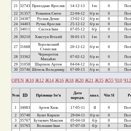
21
32743
Приходько Ярослав
14-12-13
І-ю
0
Пол
22
31357
Романюк Євген
22-04-12
б/р ю
0
Пол
23
34387
Руснак Денис
15-02-12
б/р ю
0
Пол
24
34403
Ручка Ярослав
25-12-12
б/р ю
0
Пол
25
34011
Сисоєв Іван
07-05-12
б/р
0
Пол
26
30210
Хлистун Віталій
30-01-13
І-ю
0
Пол
Хорольський
27
31668
20-12-12
б/р ю
0
Пол
Станіслав
Черноротов
28
33362
07-02-12
б/р ю
0
Пол
Михайло
29
31058
Шарпило Артем
04-04-12
б/р ю
0
Пол
30
35746
Шепель Володимир
07-09-13
б/р ю
0
Пол
OPEN
Ж10
Ж12
Ж14
Ж16
Ж18
Ж20
Ж21
Ж35
Ж55
Ч10
Ч12
Дата
ID
№зп
Прізвище Ім’я
квал.
Чіп SI
Р
народж.
1
34083
Артем Хиль
17-05-11
ІІ
0
Пол
2
35748
Булат Кирило
29-04-11
б/р ю
0
Пол
3
35767
Буткевич Максим
05-04-10
б/р
0
Пол
4
35765
Волошин Іван
07-07-10
б/р
0
Пол