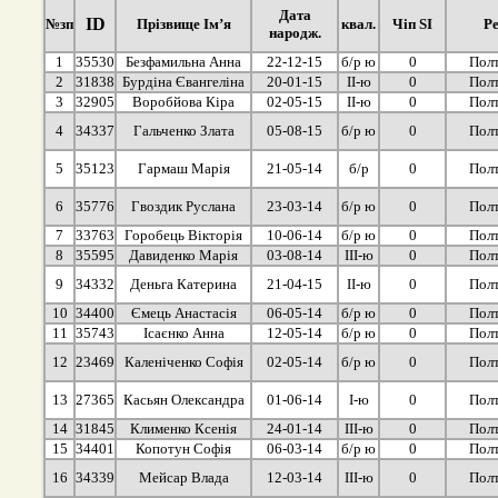
Дата
ID
№зп
Прізвище Ім’я
квал.
Чіп SI
Ре
народж.
1
35530
Безфамильна Анна
22-12-15
б/р ю
0
Полт
2
31838
Бурдіна Євангеліна
20-01-15
ІІ-ю
0
Полт
3
32905
Воробйова Кіра
02-05-15
ІІ-ю
0
Полт
4
34337
Гальченко Злата
05-08-15
б/р ю
0
Полт
5
35123
Гармаш Марія
21-05-14
б/р
0
Полт
6
35776
Гвоздик Руслана
23-03-14
б/р ю
0
Полт
7
33763
Горобець Вікторія
10-06-14
б/р ю
0
Полт
8
35595
Давиденко Марія
03-08-14
ІІІ-ю
0
Полт
9
34332
Деньга Катерина
21-04-15
ІІ-ю
0
Полт
10
34400
Ємець Анастасія
06-05-14
б/р ю
0
Полт
11
35743
Ісаєнко Анна
12-05-14
б/р ю
0
Полт
12
23469
Каленіченко Софія
02-05-14
б/р ю
0
Полт
13
27365
Касьян Олександра
01-06-14
І-ю
0
Полт
14
31845
Клименко Ксенія
24-01-14
ІІІ-ю
0
Полт
15
34401
Копотун Софія
06-03-14
б/р ю
0
Полт
16
34339
Мейсар Влада
12-03-14
ІІІ-ю
0
Полт