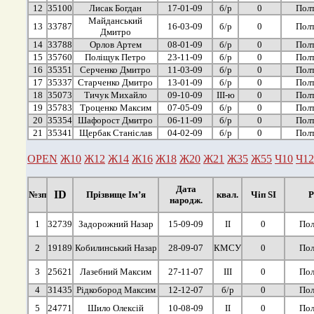
12
35100
Лисак Богдан
17-01-09
б/р
0
Полт
Майданський
13
33787
16-03-09
б/р
0
Полт
Дмитро
14
33788
Орлов Артем
08-01-09
б/р
0
Полт
15
35760
Поліщук Петро
23-11-09
б/р
0
Полт
16
35351
Серченко Дмитро
11-03-09
б/р
0
Полт
17
35337
Старченко Дмитро
13-01-09
б/р
0
Полт
18
35073
Тичук Михайло
09-10-09
ІІІ-ю
0
Полт
19
35783
Троценко Максим
07-05-09
б/р
0
Полт
20
35354
Шафорост Дмитро
06-11-09
б/р
0
Полт
21
35341
Щербак Станіслав
04-02-09
б/р
0
Полт
OPEN
Ж10
Ж12
Ж14
Ж16
Ж18
Ж20
Ж21
Ж35
Ж55
Ч10
Ч12
Дата
ID
№зп
Прізвище Ім’я
квал.
Чіп SI
Р
народж.
1
32739
Задорожний Назар
15-09-09
ІІ
0
Пол
2
19189
Кобилинський Назар
28-09-07
КМСУ
0
Пол
3
25621
Лазебний Максим
27-11-07
ІІІ
0
Пол
4
31435
Рідкобород Максим
12-12-07
б/р
0
Пол
5
24771
Шило Олексій
10-08-09
ІІ
0
Пол