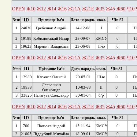
OPEN
Ж10
Ж12
Ж14
Ж16
Ж21А
Ж21Е
Ж35
Ж45
Ж60
Ч10
ID
№зп
Прізвище Ім’я
Дата народж.
квал.
Чіп SI
1
24030
Гребенюк Андрій
14-12-08
І
0
П
2
19189
Кобилинський Назар
28-09-07
КМСУ
0
П
3
19623
Маренич Владислав
23-06-08
ІІ-ю
0
П
OPEN
Ж10
Ж12
Ж14
Ж16
Ж21А
Ж21Е
Ж35
Ж45
Ж60
Ч10
ID
№зп
Прізвище Ім’я
Дата народж.
квал.
Чіп SI
1
12980
Клочков Олексій
29-05-01
ІІІ-ю
0
По
Лєпьошкін
2
19933
10-03-83
ІІ
0
По
Олександр
3
33825
Палагута Олександр
30-01-04
б/р
0
По
OPEN
Ж10
Ж12
Ж14
Ж16
Ж21А
Ж21Е
Ж35
Ж45
Ж60
Ч10
ID
№зп
Прізвище Ім’я
Дата народж.
квал.
Чіп SI
1
700
Пальоха Андрій
15-11-94
КМСУ
0
П
2
21005
Піддубний Михайло
18-09-01
КМСУ
0
П