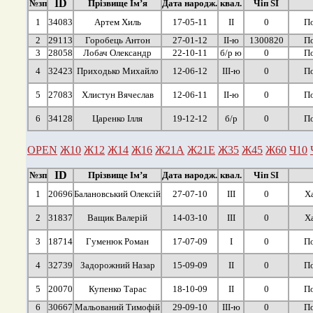
ID
№зп
Прізвище Ім’я
Дата народж.
квал.
Чіп SI
1
34083
Артем Хиль
17-05-11
ІІ
0
По
2
29113
Горобець Антон
27-01-12
ІІ-ю
1300820
По
3
28058
Лобач Олександр
22-10-11
б/р ю
0
По
4
32423
Приходько Михайло
12-06-12
ІІІ-ю
0
По
5
27083
Хлистун Вячеслав
12-06-11
ІІ-ю
0
По
6
34128
Царенко Ілля
19-12-12
б/р
0
По
OPEN
Ж10
Ж12
Ж14
Ж16
Ж21А
Ж21Е
Ж35
Ж45
Ж60
Ч10
ID
№зп
Прізвище Ім’я
Дата народж.
квал.
Чіп SI
1
20696
Балановський Олексій
27-07-10
ІІІ
0
Х
2
31837
Ващик Валерій
14-03-10
ІІІ
0
Х
3
18714
Гуменюк Роман
17-07-09
І
0
По
4
32739
Задорожний Назар
15-09-09
ІІ
0
По
5
20070
Купенко Тарас
18-10-09
ІІ
0
По
6
30667
Мальований Тимофій
29-09-10
ІІІ-ю
0
По