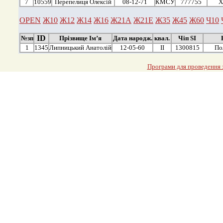
7
10559
Перепелиця Олексій
08-12-71
КМСУ
777755
Х
OPEN
Ж10
Ж12
Ж14
Ж16
Ж21А
Ж21Е
Ж35
Ж45
Ж60
Ч10
ID
№зп
Прізвище Ім’я
Дата народж.
квал.
Чіп SI
1
1345
Липницький Анатолій
12-05-60
ІІ
1300815
По
Програми для проведення з