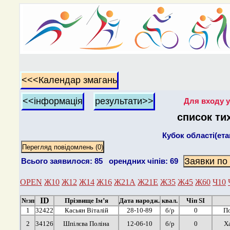
Для входу у
список ти
Кубок області(ета
Всього заявилося: 85 орендних чіпів: 69
OPEN
Ж10
Ж12
Ж14
Ж16
Ж21А
Ж21Е
Ж35
Ж45
Ж60
Ч10
ID
№зп
Прізвище Ім’я
Дата народж.
квал.
Чіп SI
1
32422
Касьян Віталій
28-10-89
б/р
0
По
2
34126
Шпілєва Поліна
12-06-10
б/р
0
Х