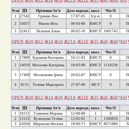
OPEN
Ж10
Ж12
Ж14
Ж16
Ж21А
Ж21Е
Ж35
Ж45
Ж60
Ч10
ID
№зп
Прізвище Ім’я
Дата народж.
квал.
Чіп SI
1
27541
Гришко Яна
17-07-03
б/р ю
0
П
2
33657
Махно Віта
06-03-86
КМСУ
0
П
3
32411
Пелішок Аліна
08-02-10
КМСУ
1601745
П
OPEN
Ж10
Ж12
Ж14
Ж16
Ж21А
Ж21Е
Ж35
Ж45
Ж60
Ч10
ID
№зп
Прізвище Ім’я
Дата народж.
квал.
Чіп SI
1
17890
Буракова Катерина
16-11-83
КМСУ
0
П
2
14019
Мосієнко Катерина
19-05-08
КМСУ
1110236
П
3
17408
Москаленко Ірина
20-02-87
КМСУ
0
П
4
8131
Теліпко Маргарита
27-07-00
МСУ
0
П
OPEN
Ж10
Ж12
Ж14
Ж16
Ж21А
Ж21Е
Ж35
Ж45
Ж60
Ч10
ID
№зп
Прізвище Ім’я
Дата народж.
квал.
Чіп SI
1
18151
Гуменюк Марина
12-08-88
І
0
П
2
15123
Кузнєцова Тетяна
12-02-82
І
1300810
П
3
24504
Шарапова Наталія
18-06-73
КМСУ
8071880
Х