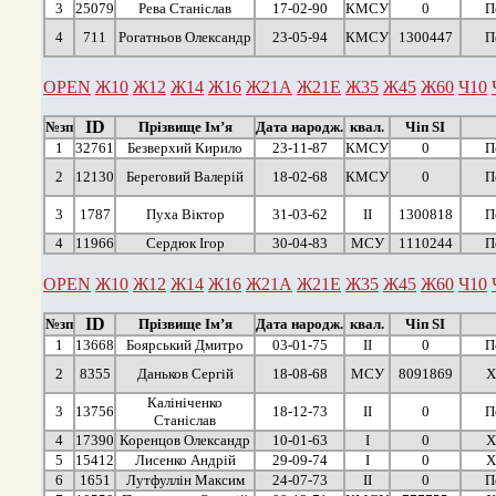
3
25079
Рева Станіслав
17-02-90
КМСУ
0
П
4
711
Рогатньов Олександр
23-05-94
КМСУ
1300447
П
OPEN
Ж10
Ж12
Ж14
Ж16
Ж21А
Ж21Е
Ж35
Ж45
Ж60
Ч10
ID
№зп
Прізвище Ім’я
Дата народж.
квал.
Чіп SI
1
32761
Безверхий Кирило
23-11-87
КМСУ
0
П
2
12130
Береговий Валерій
18-02-68
КМСУ
0
П
3
1787
Пуха Віктор
31-03-62
ІІ
1300818
П
4
11966
Сердюк Ігор
30-04-83
МСУ
1110244
П
OPEN
Ж10
Ж12
Ж14
Ж16
Ж21А
Ж21Е
Ж35
Ж45
Ж60
Ч10
ID
№зп
Прізвище Ім’я
Дата народж.
квал.
Чіп SI
1
13668
Боярський Дмитро
03-01-75
ІІ
0
П
2
8355
Даньков Сергій
18-08-68
МСУ
8091869
Х
Калініченко
3
13756
18-12-73
ІІ
0
П
Станіслав
4
17390
Коренцов Олександр
10-01-63
І
0
Х
5
15412
Лисенко Андрій
29-09-74
І
0
Х
6
1651
Лутфуллін Максим
24-07-73
ІІ
0
П