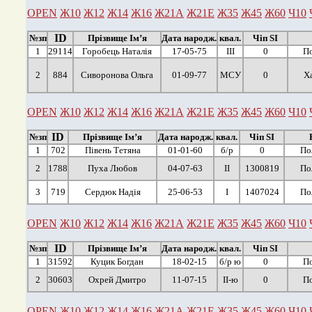
OPEN
Ж10
Ж12
Ж14
Ж16
Ж21А
Ж21Е
Ж35
Ж45
Ж60
Ч10
ID
№зп
Прізвище Ім’я
Дата народж.
квал.
Чіп SI
1
29114
Горобець Наталія
17-05-75
ІІІ
0
По
2
884
Сиворонова Ольга
01-09-77
МСУ
0
Х
OPEN
Ж10
Ж12
Ж14
Ж16
Ж21А
Ж21Е
Ж35
Ж45
Ж60
Ч10
ID
№зп
Прізвище Ім’я
Дата народж.
квал.
Чіп SI
1
702
Півень Тетяна
01-01-60
б/р
0
По
2
1788
Пуха Любов
04-07-63
ІІ
1300819
По
3
719
Сердюк Надія
25-06-53
І
1407024
По
OPEN
Ж10
Ж12
Ж14
Ж16
Ж21А
Ж21Е
Ж35
Ж45
Ж60
Ч10
ID
№зп
Прізвище Ім’я
Дата народж.
квал.
Чіп SI
1
31592
Куцик Богдан
18-02-15
б/р ю
0
По
2
30603
Охрей Дмитро
11-07-15
ІІ-ю
0
По
OPEN
Ж10
Ж12
Ж14
Ж16
Ж21А
Ж21Е
Ж35
Ж45
Ж60
Ч10