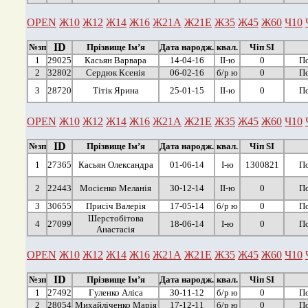
OPEN
Ж10
Ж12
Ж14
Ж16
Ж21А
Ж21Е
Ж35
Ж45
Ж60
Ч10
ID
№зп
Прізвище Ім’я
Дата народж.
квал.
Чіп SI
1
29025
Касьян Варвара
14-04-16
ІІ-ю
0
По
2
32802
Сердюк Ксенія
06-02-16
б/р ю
0
По
3
28720
Тітік Ярина
25-01-15
ІІ-ю
0
По
OPEN
Ж10
Ж12
Ж14
Ж16
Ж21А
Ж21Е
Ж35
Ж45
Ж60
Ч10
ID
№зп
Прізвище Ім’я
Дата народж.
квал.
Чіп SI
1
27365
Касьян Олександра
01-06-14
І-ю
1300821
По
2
22443
Мосієнко Меланія
30-12-14
ІІ-ю
0
По
3
30655
Присіч Валерія
17-05-14
б/р ю
0
По
Шерстобітова
4
27099
18-06-14
І-ю
0
По
Анастасія
OPEN
Ж10
Ж12
Ж14
Ж16
Ж21А
Ж21Е
Ж35
Ж45
Ж60
Ч10
ID
№зп
Прізвище Ім’я
Дата народж.
квал.
Чіп SI
1
27492
Гуленко Аліса
30-11-12
б/р ю
0
По
2
28054
Михайліченко Марія
17-12-11
б/р ю
0
По