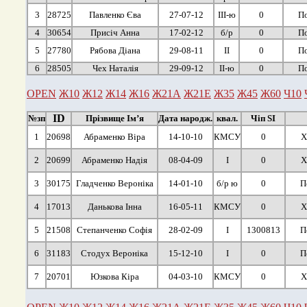
3
28725
Павленко Єва
27-07-12
ІІІ-ю
0
По
4
30654
Присіч Анна
17-02-12
б/р
0
По
5
27780
Рябова Діана
29-08-11
ІІ
0
По
6
28505
Чех Наталія
29-09-12
ІІ-ю
0
По
OPEN
Ж10
Ж12
Ж14
Ж16
Ж21А
Ж21Е
Ж35
Ж45
Ж60
Ч10
ID
№зп
Прізвище Ім’я
Дата народж.
квал.
Чіп SI
1
20698
Абраменко Віра
14-10-10
КМСУ
0
Х
2
20699
Абраменко Надія
08-04-09
І
0
Х
3
30175
Гладченко Вероніка
14-01-10
б/р ю
0
П
4
17013
Данькова Інна
16-05-11
КМСУ
0
Х
5
21508
Степанченко Софія
28-02-09
І
1300813
П
6
31183
Стодух Вероніка
15-12-10
І
0
П
7
20701
Юзкова Кіра
04-03-10
КМСУ
0
Х