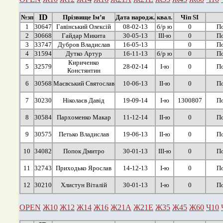
ID
№зп
Прізвище Ім’я
Дата народж.
квал.
Чіп SI
1
30647
Гавінський Олексій
08-02-13
б/р ю
0
По
2
30668
Гайдар Микита
30-05-13
ІІІ-ю
0
По
3
33747
Дубров Владислав
16-05-13
0
По
4
31594
Дутко Артур
16-11-13
б/р ю
0
По
Кириченко
5
32579
28-02-14
І-ю
0
По
Констянтин
6
30568
Маєвський Святослав
10-06-13
ІІ-ю
0
По
7
30230
Ніколаєв Давід
19-09-14
І-ю
1300807
По
8
30584
Пархоменко Макар
11-12-14
ІІ-ю
0
По
9
30575
Петько Владислав
19-06-13
ІІ-ю
0
По
10
34082
Попок Дмитро
30-01-13
ІІІ-ю
0
По
11
32743
Приходько Ярослав
14-12-13
І-ю
0
По
12
30210
Хлистун Віталій
30-01-13
І-ю
0
По
OPEN
Ж10
Ж12
Ж14
Ж16
Ж21А
Ж21Е
Ж35
Ж45
Ж60
Ч10