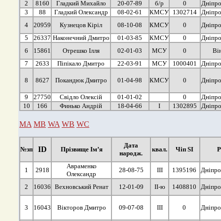
2
8160
Гладкий Михайло
20-07-89
б/р
0
Дніпро
3
88
Гладкий Олександр
08-02-61
КМСУ
1302714
Дніпро
4
20959
Кузнецов Кіріл
08-10-08
КМСУ
0
Дніпро
5
26337
Наконечний Дмитро
01-03-85
КМСУ
0
Дніпро
6
15861
Отрешко Ілля
02-01-03
МСУ
0
Ві
7
2633
Піпікало Дмитро
22-03-91
МСУ
1000401
Дніпро
8
8627
Покандюк Дмитро
01-04-98
КМСУ
0
Дніпро
9
27750
Свідло Олексій
01-01-02
0
Дніпро
10
166
Финько Андрій
18-04-66
І
1302895
Дніпро
MA
MB
WA
WB
WC
Дата
ID
№зп
Прізвище Ім’я
квал.
Чіп SI
Р
народж.
Авраменко
1
2918
28-08-75
ІІІ
1395196
Дніпро
Олександр
2
16036
Вехновський Ренат
12-01-09
ІІ-ю
1408810
Дніпро
3
16043
Вікторов Дмитро
09-07-08
ІІІ
0
Дніпро