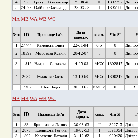
4
92
Грегуль Володимир
29-08-48
ІІІ
1302797
Дніпро
5
24178
Олійник Олександр
28-03-58
І
1395199
Дніпро
MA
MB
WA
WB
WC
Дата
ID
№зп
Прізвище Ім’я
квал.
Чіп SI
Р
народж.
1
27744
Каменєва Ірина
22-01-94
б/р
0
Дніпро
2
18599
Морозова Ксенія
20-12-07
І
0
Дніпро
3
11812
Надрега Єлізавета
14-05-03
МСУ
1302817
Дніпро
4
2636
Рудакова Олена
13-10-60
МСУ
1300217
Дніпро
5
17307
Шип Надія
30-09-65
КМСУ
0
Ві
MA
MB
WA
WB
WC
Дата
ID
№зп
Прізвище Ім’я
квал.
Чіп SI
Р
народж.
1
83
Бронникова Лариса
30-08-63
ІІ
1302715
Дніпро
2
2877
Клепикова Тетяна
19-02-53
І
1391354
Дніпро
3
1800
Козаченко Наталія
31-10-62
І
1000420
Дніпро