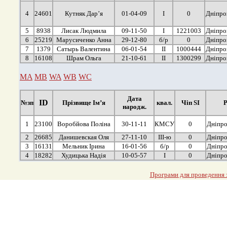
4
24601
Кутняк Дар’я
01-04-09
І
0
Дніпро
5
8938
Лисак Людмила
09-11-50
І
1221003
Дніпро
6
25219
Марусиченко Анна
29-12-80
б/р
0
Дніпро
7
1379
Сатырь Валентина
06-01-54
ІІ
1000444
Дніпро
8
16108
Шрам Ольга
21-10-61
ІІ
1300299
Дніпро
MA
MB
WA
WB
WC
Дата
ID
№зп
Прізвище Ім’я
квал.
Чіп SI
Р
народж.
1
23100
Воробйова Поліна
30-11-11
КМСУ
0
Дніпро
2
26685
Данишевская Оля
27-11-10
ІІІ-ю
0
Дніпро
3
16131
Мельник Ірина
16-01-56
б/р
0
Дніпро
4
18282
Худицька Надія
10-05-57
І
0
Дніпро
Програми для проведення з