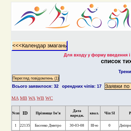
Для входу у форму введення і 
список ти
Трен
Всього заявилося: 32 орендних чіпів: 17
MA
MB
WA
WB
WC
Дата
ID
№зп
Прізвище Ім’я
квал.
Чіп SI
Р
народж.
1
22135
Басенко Дмитро
30-03-08
ІІІ-ю
0
Дніпро